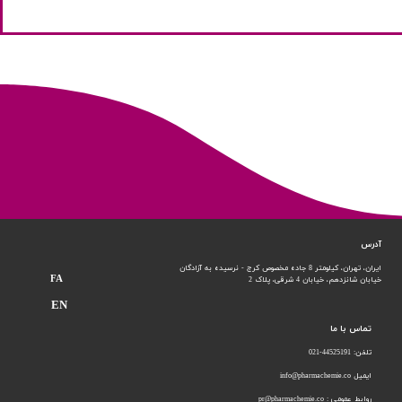
آدرس
ایران، تهران، کیلومتر 8 جاده مخصوص کرج - نرسیده به آزادگان
FA
خیابان شانزدهم،
خیابان 4 شرقی، پلاک 2
EN
تماس با ما
تلفن: 44525191-021
ایمیل info@pharmachemie.co
روابط عمومی : pr@pharmachemie.co