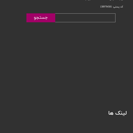
کد پستی: 1389794581
جستجو
لینک ها