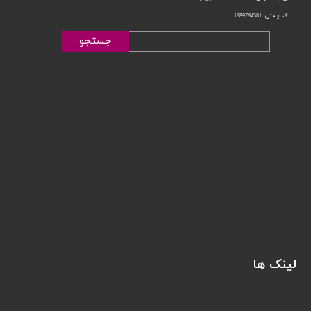
کد پستی: 1389794581
جستجو
لینک ها