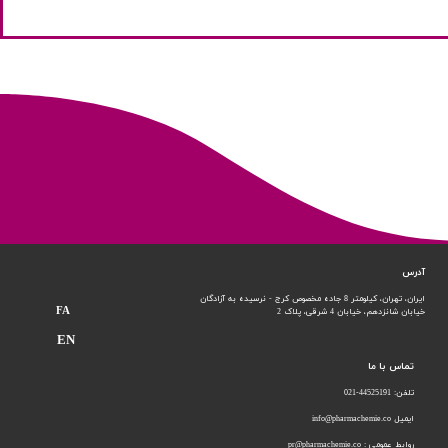
آدرس
ایران، تهران، کیلومتر 8 جاده مخصوص کرج - نرسیده به آزادگان
FA
خیابان شانزدهم،
خیابان 4 شرقی، پلاک 2
EN
تماس با ما
تلفن: 44525191-021
ایمیل info@pharmachemie.co
روابط عمومی : pr@pharmachemie.co