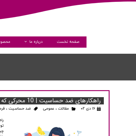
صفحه نخست
درباره ما
محصول
داستان فارماشیم
مدیران
پیام مدیرعامل
گواهی نامه ها
راهکارهای ضد حساسیت | 10 محرکی که باعث آلرژی میشود
شرکت های همکار
۱۶ دی ۰۲
مقالات
،
عمومی
ضد حساسیت
،
قر
شفاف سازی و دسترسی آزاد 
تو
چی