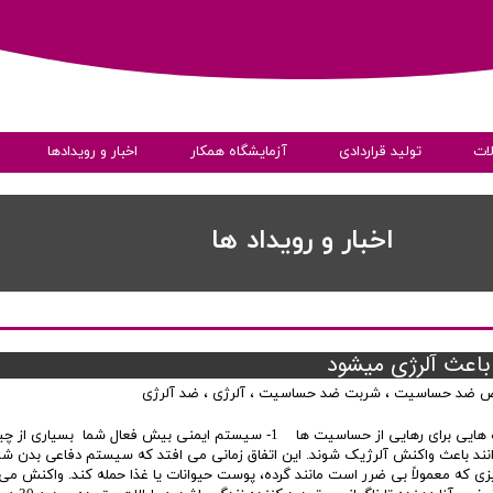
ات
تولید قراردادی
آزمایشگاه همکار
اخبار و رویدادها
ی
اخبار و رویداد ها
ص ضد حساسیت
،
شربت ضد حساسیت
،
آلرژی
،
ضد آلرژی
به داده ها
راه هایی برای رهایی از حساسیت ها 1- سیستم ایمنی بیش فعال شما بسیاری 
انند باعث واکنش آلرژیک شوند. این اتفاق زمانی می افتد که سیستم دفاعی بدن شم
زی که معمولاً بی ضرر است مانند گرده، پوست حیوانات یا غذا حمله کند. واکنش می ت