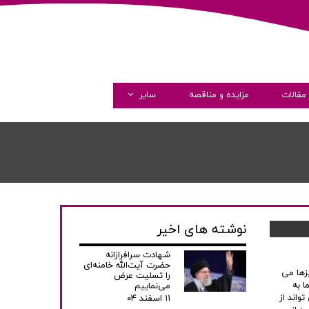
مقالات
مزایده و مناقصه
سایر
گالری تصاویر
گالری ویدئو
همکاری با ما
نوشته های اخیر
شهادت سرافرازانه
حضرت آیت‌الله خامنه‌ای
از چیزها می
را تسلیت عرض
ا به
می‌نماییم
واند از
۱۱ اسفند ۰۴