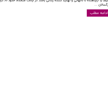
خفیف و آزاردهنده تا ناگهانی و تهدی
رگسالان …
ادامه مطلب