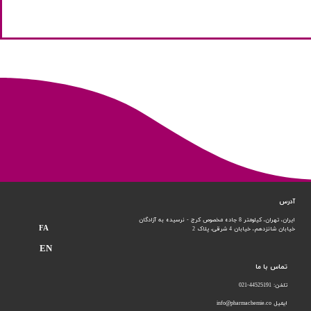
آدرس
ایران، تهران، کیلومتر 8 جاده مخصوص کرج - نرسیده به آزادگان
FA
خیابان شانزدهم،
خیابان 4 شرقی، پلاک 2
EN
تماس با ما
تلفن: 44525191-021
ایمیل info@pharmachemie.co