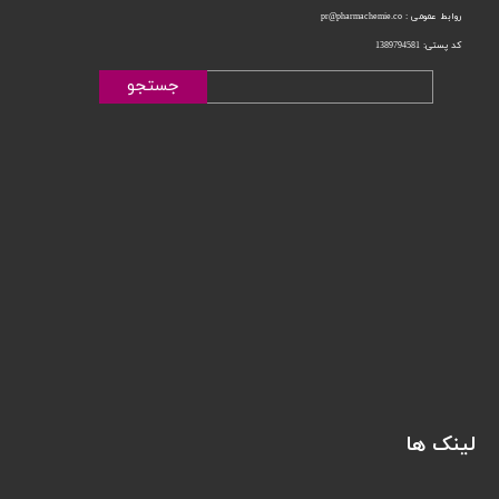
روابط عمومی : pr@pharmachemie.co
کد پستی: 1389794581
جستجو
لینک ها