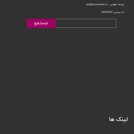
روابط عمومی : pr@pharmachemie.co
کد پستی: 1389794581
جستجو
لینک ها