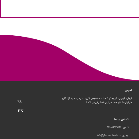
آدرس
ایران، تهران، کیلومتر 8 جاده مخصوص کرج - نرسیده به آزادگان
FA
خیابان شانزدهم،
خیابان 4 شرقی، پلاک 2
EN
تماس با ما
تلفن: 44525191-021
ایمیل info@pharmachemie.co