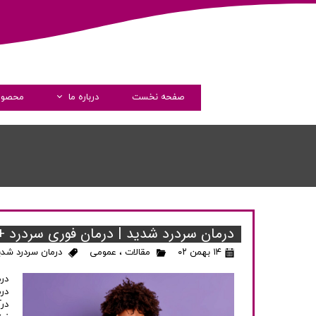
صفحه نخست
درباره ما
محصول
داستان فارماشیم
مدیران
پیام مدیرعامل
گواهی نامه ها
درمان سردرد شدید | درمان فوری سردرد + 
شرکت های همکار
۱۴ بهمن ۰۲
مقالات
،
عمومی
درمان سردرد شدی
شفاف سازی و دسترسی آزاد 
در
در
در