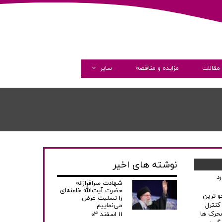
مقالات
مزایده و مناقصه
سایر
گالری تصاویر
گالری ویدئو
همکاری با ما
نوشته های اخیر
د
شهادت سرافرازانه
حضرت آیت‌الله خامنه‌ای
و ترین
را تسلیت عرض
کنترل
می‌نماییم
محرک ها
۱۱ اسفند ۰۴