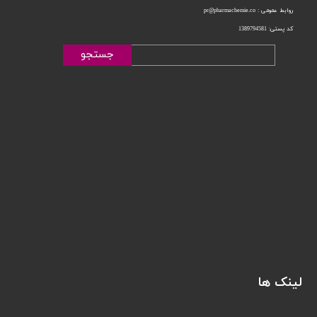
روابط عمومی : pr@pharmachemie.co
کد پستی: 1389794581
جستجو
لینک ها