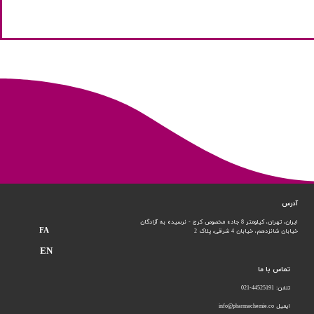
آدرس
ایران، تهران، کیلومتر 8 جاده مخصوص کرج - نرسیده به آزادگان
FA
خیابان شانزدهم،
خیابان 4 شرقی، پلاک 2
EN
تماس با ما
تلفن: 44525191-021
ایمیل info@pharmachemie.co