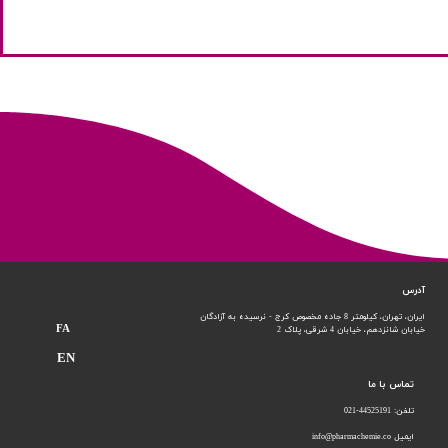
آدرس
ایران، تهران، کیلومتر 8 جاده مخصوص کرج - نرسیده به آزادگان
FA
خیابان شانزدهم،
خیابان 4 شرقی، پلاک 2
EN
تماس با ما
تلفن: 44525191-021
ایمیل info@pharmachemie.co