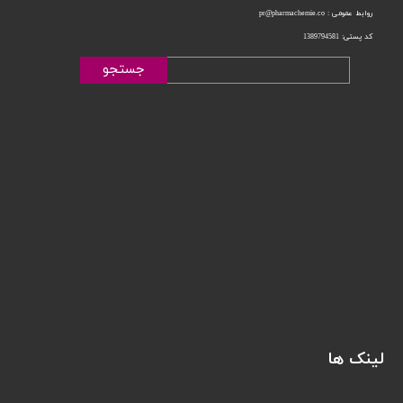
روابط عمومی : pr@pharmachemie.co
کد پستی: 1389794581
جستجو
لینک ها