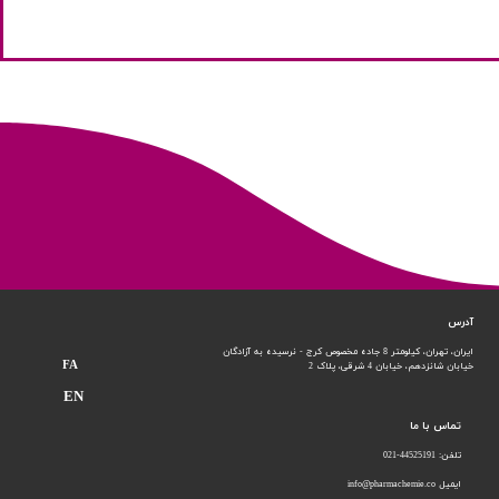
آدرس
ایران، تهران، کیلومتر 8 جاده مخصوص کرج - نرسیده به آزادگان
FA
خیابان شانزدهم،
خیابان 4 شرقی، پلاک 2
EN
تماس با ما
تلفن: 44525191-021
ایمیل info@pharmachemie.co