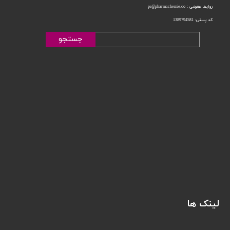
روابط عمومی : pr@pharmachemie.co
کد پستی: 1389794581
جستجو
لینک ها