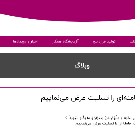
ات
تولید قراردادی
آزمایشگاه همکار
اخبار و رویدادها
ی
​​وبلاگ
منه‌ای را تسلیت عرض می‌نماییم
به داده ها
ْبَهُ وَ مِنْهُمْ مَنْ یَنْتَظِرُ وَ ما بَدَّلُوا تَبْدِیلاً 》
له خامنه‌ای را تسلیت عرض می‌نماییم.