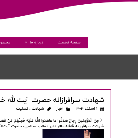
صفحه نخست
درباره ما
محصول
داستان فارماشیم
مدیران
پیام مدیرعامل
گواهی نامه ها
شهادت سرافرازانه حضرت آیت‌الله خا
شرکت های همکار
۱۱ اسفند ۱۴۰۴
اخبار
شهادت
،
تسلیت
شفاف سازی و دسترسی آزاد 
《 مِنَ الْمُؤْمِنِینَ رِجالٌ صَدَقُوا ما عاهَدُوا اللّهَ عَلَیْهِ فَمِنْهُمْ مَنْ قَضى نَح
شهادت سرافرازانه قافله‌سالار دلیر انقلاب اسلامی، حضرت آیت‌ال